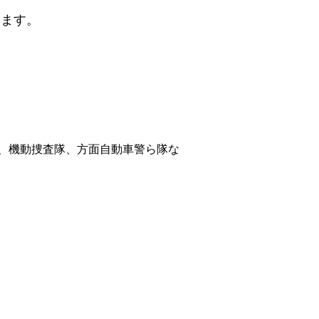
ります。
、機動捜査隊、方面自動車警ら隊な