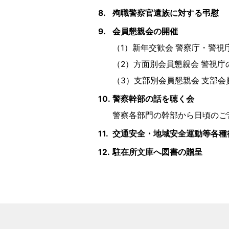
8.
殉職警察官遺族に対する弔慰
9.
会員懇親会の開催
（1）新年交歓会 警察庁・警
（2）方面別会員懇親会 警視
（3）支部別会員懇親会 支部
10.
警察幹部の話を聴く会
警察各部門の幹部から日頃のご
11.
交通安全・地域安全運動等各種
12.
駐在所文庫へ図書の贈呈