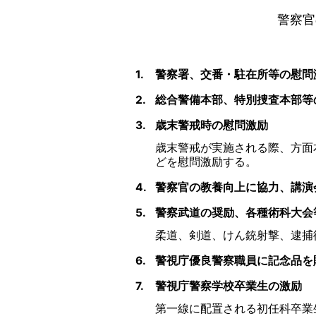
警察官
1.
警察署、交番・駐在所等の慰問
2.
総合警備本部、特別捜査本部等
3.
歳末警戒時の慰問激励
歳末警戒が実施される際、方面
どを慰問激励する。
4.
警察官の教養向上に協力、講演
5.
警察武道の奨励、各種術科大会
柔道、剣道、けん銃射撃、逮捕
6.
警視庁優良警察職員に記念品を
7.
警視庁警察学校卒業生の激励
第一線に配置される初任科卒業